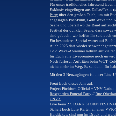
Für unser traditionelles Jahresend-Event
Exklusiv eingeflogen aus Dallas/Texas (s
Party
über den großen Teich, um mit Euch
angesagten Post-Punk, Goth Wave und Ne
Szene und überall wo die Band auftaucht,
Festival der dunklen Szene, dass sowas 
sind gebucht, wir hoffen Ihr seid auch e
Ein besonderes Special wartet auf Euch!
Auch 2025 darf wieder schwer abgetanzt
Cold Wave-Abräumer kehren auf vielfac
für Euch eine Livepremiere noch unverö
Nach furiosen Auftritten beim WGT, Cold
nichts mehr im Weg. Es sei denn, Ihr ha
Mit den 3 Neuzugängen ist unser Line-U
Freut Euch dieses Jahr auf:
Project Pitchfork Official
//
VNV Nation
Rosegarden Funeral Party
//
Rue Oberka
CNVX
Live beim 27. DARK STORM FESTIVAL 
Sichert Euch Eure Karten an allen VVK-
Hardtickets sind nun im Druck und werd