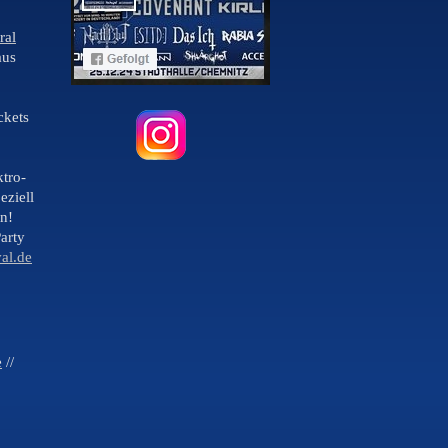
ral
aus
ckets
ktro-
eziell
n!
arty
al.de
e
//