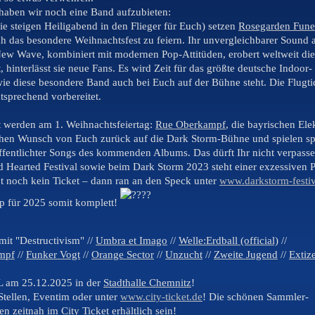
 haben wir noch eine Band aufzubieten:
ie steigen Heiligabend in den Flieger für Euch) setzen
Rosegarden Fune
 das besondere Weihnachtsfest zu feiern. Ihr unvergleichbarer Sound 
w Wave, kombiniert mit modernen Pop-Attitüden, erobert weltweit die
 hinterlässt sie neue Fans. Es wird Zeit für das größte deutsche Indoor-
wie diese besondere Band auch bei Euch auf der Bühne steht. Die Flugti
ntsprechend vorbereitet.
 werden am 1. Weihnachtsfeiertag:
Rue Oberkampf
, die bayrischen Ele
hen Wunsch von Euch zurück auf die Dark Storm-Bühne und spielen sp
ffentlichter Songs des kommenden Albums. Das dürft Ihr nicht verpasse
 Hearted Festival sowie beim Dark Storm 2023 steht einer exzessiven P
bt noch kein Ticket – dann ran an den Speck unter
www.darkstorm-festiv
p für 2025 somit komplett!
mit "Destructivism" //
Umbra et Imago
//
Welle:Erdball (official)
//
mpf
//
Funker Vogt
//
Orange Sector
//
Unzucht
//
Zweite Jugend
//
Extiz
am 25.12.2025 in der
Stadthalle Chemnitz
!
Stellen, Eventim oder unter
www.city-ticket.de
! Die schönen Sammler-
en zeitnah im
City Ticket
erhältlich sein!