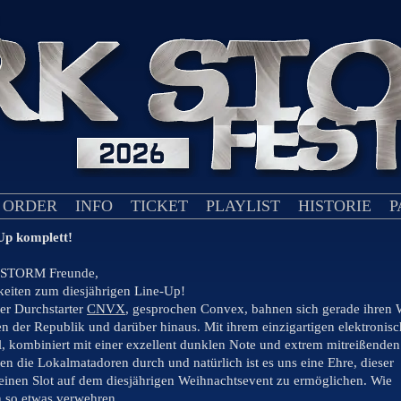
 ORDER
INFO
TICKET
PLAYLIST
HISTORIE
P
p komplett!
 STORM Freunde,
keiten zum diesjährigen Line-Up!
er Durchstarter
CNVX
, gesprochen Convex, bahnen sich gerade ihren
n der Republik und darüber hinaus. Mit ihrem einzigartigen elektronis
 kombiniert mit einer exzellent dunklen Note und extrem mitreißenden
rten die Lokalmatadoren durch und natürlich ist es uns eine Ehre, dieser
einen Slot auf dem diesjährigen Weihnachtsevent zu ermöglichen. Wie
 so etwas verwehren.