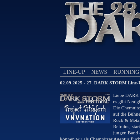
LINE-UP
NEWS
RUNNING
02.09.2025 - 27. DARK STORM Line-U
Liebe DARK
es gibt Neuig
Die Chemnitz
auf die Bühne
Rock & Metal,
Refrains, sta
jungen Band 
können wir als Chemnitzer Agentur Euch